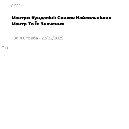
Кундаліні
Мантри Кундаліні: Список Найсильніших
Мантр Та Їх Значення
Юлія Стовба
22/02/2025