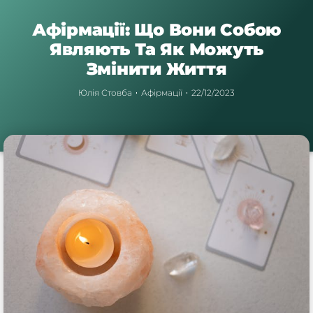
Афірмації: Що Вони Собою
Являють Та Як Можуть
Змінити Життя
Юлія Стовба
Афірмації
22/12/2023