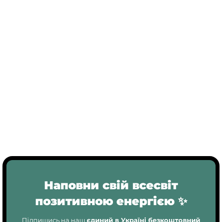
Наповни свій всесвіт
позитивною енергією ✨
Підпишись на наш
єдиний в Україні безкоштовний