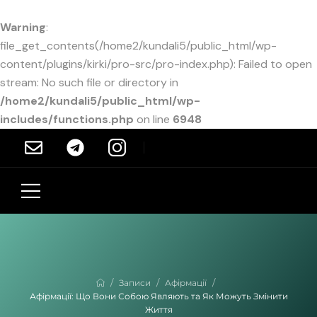
Warning
:
file_get_contents(/home2/kundali5/public_html/wp-
content/plugins/kirki/pro-src/pro-index.php): Failed to open
stream: No such file or directory in
/home2/kundali5/public_html/wp-
includes/functions.php
on line
6948
/
/
/
Записи
Афірмації
Афірмації: Що Вони Собою Являють та Як Можуть Змінити
Життя