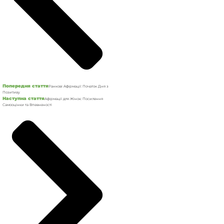
Попередня стаття
Ранкові Афірмації: Початок Дня з
Позитиву
Наступна стаття
Афірмації для Жінок: Посилення
Самооцінки та Впевненості