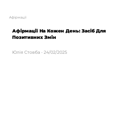
Афірмації
Афірмації На Кожен День: Засіб Для
Позитивних Змін
Юлія Стовба
24/02/2025