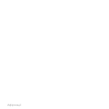
Афірмації