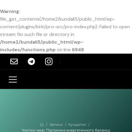
Warning
:
file_get_contents(/home2/kundali5/public_html/wp-
content/plugins/kirki/pro-src/pro-index.php): Failed to open
stream: No such file or directory in
/home2/kundali5/public_html/wp-
includes/functions.php
on line
6948
/
/
/
Записи
Кундаліні
Чистка чакр: Підтримка енергетичного балансу