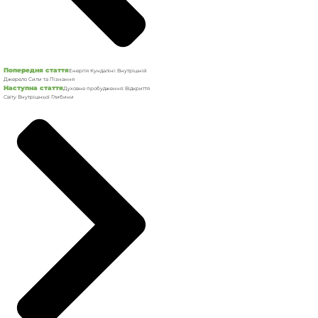
Попередня стаття
Енергія Кундаліні: Внутрішній
Джерело Сили та Пізнання
Наступна стаття
Духовне пробудження: Відкриття
Світу Внутрішньої Глибини