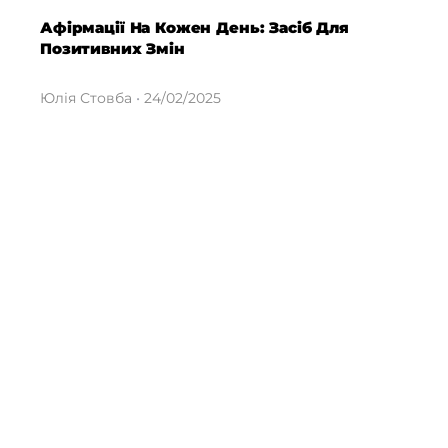
Афірмації На Кожен День: Засіб Для
Позитивних Змін
Юлія Стовба
24/02/2025