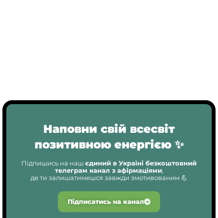
Наповни свій всесвіт
позитивною енергією ✨
Підпишись на наш
єдиний в Україні безкоштовний
телеграм канал з афірмаціями
,
де ти залишатимешся завжди змотивованим 💪
Підписатись на канал