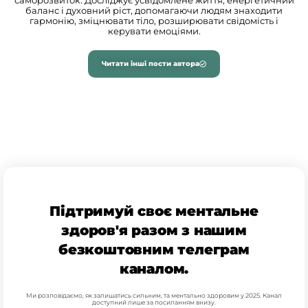
саморозвиток. Досліджує усвідомлене життя, енергетичний
баланс і духовний ріст, допомагаючи людям знаходити
гармонію, зміцнювати тіло, розширювати свідомість і
керувати емоціями.
Читати інші пости автора
Підтримуй своє ментальне
здоров'я разом з нашим
безкоштовним телеграм
каналом.
Ми розповідаємо, як залишатись сильним, та ментально здоровим у 2025. Канал
доступний лише за посиланням внизу.