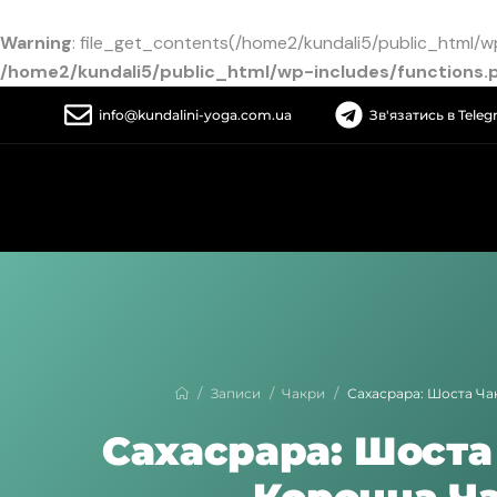
Warning
: file_get_contents(/home2/kundali5/public_html/wp-
/home2/kundali5/public_html/wp-includes/functions.
info@kundalini-yoga.com.ua
Зв'язатись в Tele
/
/
/
Записи
Чакри
Сахасрара: Шоста Ча
Сахасрара: Шоста