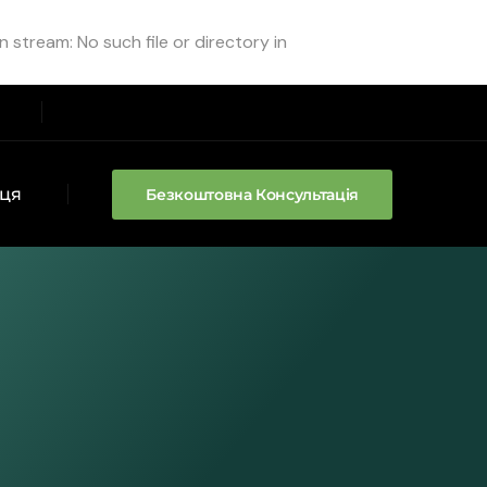
stream: No such file or directory in
аця
Безкоштовна Консультація