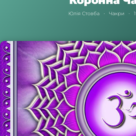
Коронна Ч
Юлія Стовба
Чакри