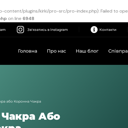
content/plugins/kirki/pro-src/pro-index.php): Failed to open 
php
on line
6948
gram
Зв'язатись в Instagram
Контакти
Головна
Про нас
Наш блог
Співпр
кра або Коронна Чакра
 Чакра Або