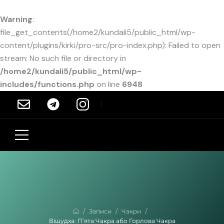
Warning
:
file_get_contents(/home2/kundali5/public_html/wp-
content/plugins/kirki/pro-src/pro-index.php): Failed to open
stream: No such file or directory in
/home2/kundali5/public_html/wp-
includes/functions.php
on line
6948
/
/
/
Записи
Чакри
Вішудха: П’ята Чакра або Горлова Чакра