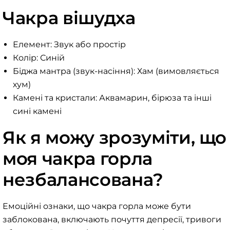
Чакра вішудха
Елемент: Звук або простір
Колір: Синій
Біджа мантра (звук-насіння): Хам (вимовляється
хум)
Камені та кристали: Аквамарин, бірюза та інші
сині камені
Як я можу зрозуміти, що
моя чакра горла
незбалансована?
Емоційні ознаки, що чакра горла може бути
заблокована, включають почуття депресії, тривоги