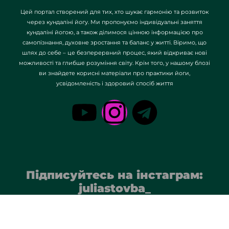
Цей портал створений для тих, хто шукає гармонію та розвиток
через кундаліні йогу. Ми пропонуємо індивідуальні заняття
кундаліні йогою, а також ділимося цінною інформацією про
самопізнання, духовне зростання та баланс у житті. Віримо, що
шлях до себе – це безперервний процес, який відкриває нові
можливості та глибше розуміння світу. Крім того, у нашому блозі
ви знайдете корисні матеріали про практики йоги,
усвідомленість і здоровий спосіб життя
Підписуйтесь на інстаграм:
juliastovba_