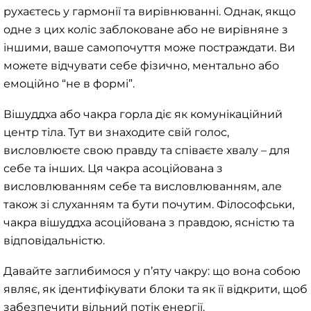
рухаєтесь у гармонії та вирівнюванні. Однак, якщо
одне з цих коліс заблоковане або не вирівняне з
іншими, ваше самопочуття може постраждати. Ви
можете відчувати себе фізично, ментально або
емоційно “не в формі”.
Вішуддха або чакра горла діє як комунікаційний
центр тіла. Тут ви знаходите свій голос,
висловлюєте свою правду та співаєте хвалу – для
себе та інших. Ця чакра асоційована з
висловлюванням себе та висловлюванням, але
також зі слуханням та бути почутим. Філософськи,
чакра вішуддха асоційована з правдою, ясністю та
відповідальністю.
Давайте заглибимося у п’яту чакру: що вона собою
являє, як ідентифікувати блоки та як її відкрити, щоб
забезпечити вільний потік енергії.