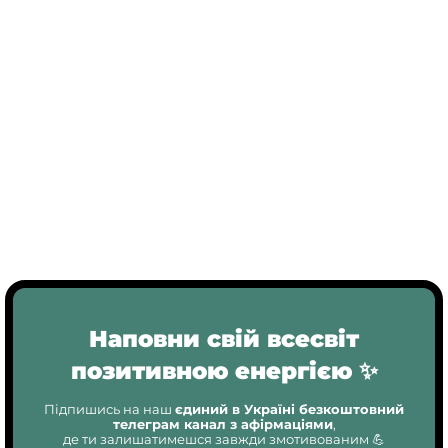
Наповни свій всесвіт
позитивною енергією ✨
Підпишись на наш
єдиний в Україні безкоштовний
телеграм канал з афірмаціями
,
де ти залишатимешся завжди змотивованим 💪