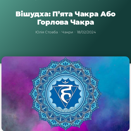
Вішудха: П’ята Чакра Або
Горлова Чакра
Юлія Стовба
Чакри
18/02/2024