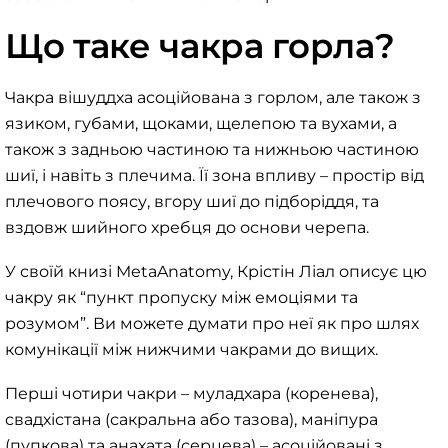
Що таке чакра горла?
Чакра вішуддха асоційована з горлом, але також з
язиком, губами, щоками, щелепою та вухами, а
також з задньою частиною та нижньою частиною
шиї, і навіть з плечима. Її зона впливу – простір від
плечового поясу, вгору шиї до підборіддя, та
вздовж шийного хребця до основи черепа.
У своїй книзі MetaAnatomy, Крістін Ліал описує цю
чакру як “пункт пропуску між емоціями та
розумом”. Ви можете думати про неї як про шлях
комунікації між нижчими чакрами до вищих.
Перші чотири чакри – муладхара (коренева),
свадхістана (сакральна або тазова), маніпура
(пупкова) та анахата (серцева) – асоційовані з