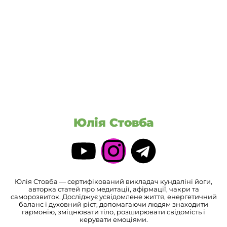
Юлія Стовба
Юлія Стовба — сертифікований викладач кундаліні йоги,
авторка статей про медитації, афірмації, чакри та
саморозвиток. Досліджує усвідомлене життя, енергетичний
баланс і духовний ріст, допомагаючи людям знаходити
гармонію, зміцнювати тіло, розширювати свідомість і
керувати емоціями.