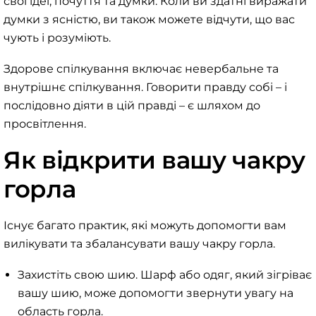
свої ідеї, почуття та думки. Коли ви здатні виражати
думки з ясністю, ви також можете відчути, що вас
чують і розуміють.
Здорове спілкування включає невербальне та
внутрішнє спілкування. Говорити правду собі – і
послідовно діяти в цій правді – є шляхом до
просвітлення.
Як відкрити вашу чакру
горла
Існує багато практик, які можуть допомогти вам
вилікувати та збалансувати вашу чакру горла.
Захистіть свою шию. Шарф або одяг, який зігріває
вашу шию, може допомогти звернути увагу на
область горла.