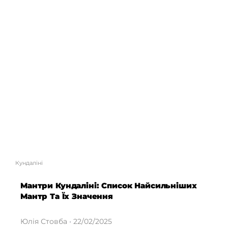
Кундаліні
Мантри Кундаліні: Список Найсильніших
Мантр Та Їх Значення
Юлія Стовба
22/02/2025