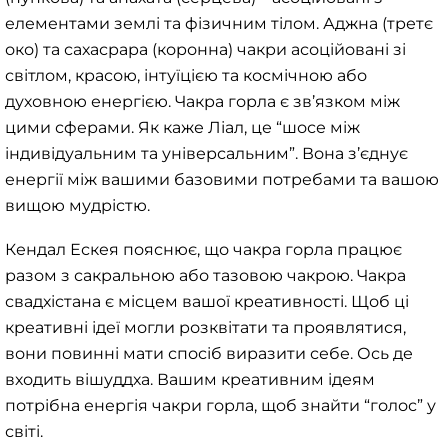
елементами землі та фізичним тілом. Аджна (третє
око) та сахасрара (коронна) чакри асоційовані зі
світлом, красою, інтуїцією та космічною або
духовною енергією. Чакра горла є зв’язком між
цими сферами. Як каже Ліал, це “шосе між
індивідуальним та універсальним”. Вона з’єднує
енергії між вашими базовими потребами та вашою
вищою мудрістю.
Кендал Ескея пояснює, що чакра горла працює
разом з сакральною або тазовою чакрою. Чакра
свадхістана є місцем вашої креативності. Щоб ці
креативні ідеї могли розквітати та проявлятися,
вони повинні мати спосіб виразити себе. Ось де
входить вішуддха. Вашим креативним ідеям
потрібна енергія чакри горла, щоб знайти “голос” у
світі.