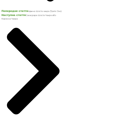
Попередня стаття
Аджна: Шоста чакра (Третє Око)
Наступна стаття
Сахасрара: Шоста Чакра або
Коронна Чакра