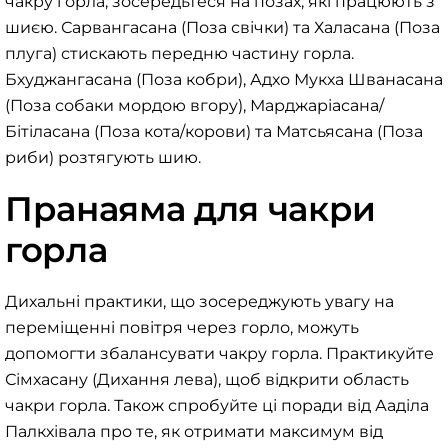
чакру горла, зосередьтеся на позах, які працюють з
шиєю. Сарвангасана (Поза свічки) та Халасана (Поза
плуга) стискають передню частину горла.
Бхуджангасана (Поза кобри), Адхо Мукха Шванасана
(Поза собаки мордою вгору), Марджаріасана/
Бітіласана (Поза кота/корови) та Матсьясана (Поза
риби) розтягують шию.
Пранаяма для чакри
горла
Дихальні практики, що зосереджують увагу на
переміщенні повітря через горло, можуть
допомогти збалансувати чакру горла. Практикуйте
Сімхасану (Дихання лева), щоб відкрити область
чакри горла. Також спробуйте ці поради від Ааділа
Палкхівала про те, як отримати максимум від