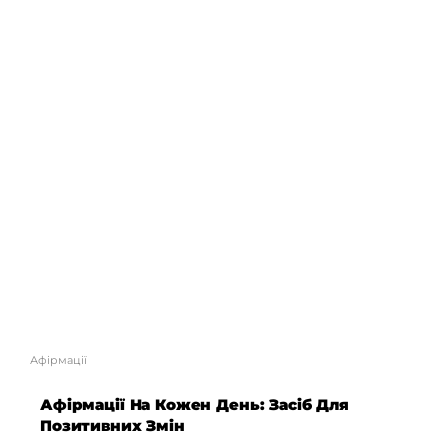
Афірмації
Афірмації На Кожен День: Засіб Для
Позитивних Змін